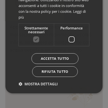
acconsenti a tutti i cookie in conformità
con la nostra policy per i cookie.
Leggi di
più
Applicare su viso, collo e décolleté e
Strettamente
Performance
necessari
massaggiare con movimenti circolari.
Infine, rimuovere accuratamente con
acqua tiepida o un panno umido.
ACCETTA TUTTO
RIFIUTA TUTTO
MOSTRA DETTAGLI
CERE DI JOJOBA, ESTRATTO DI MALVA,