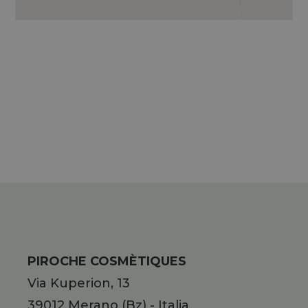
ACQUA DI CAMOMILLA*.
* C.B.C: COLTIVAZIONE BIOLOGICA
CONTROLLATA
PIROCHE COSMÈTIQUES
Via Kuperion, 13
39012
Merano
(Bz)
-
Italia