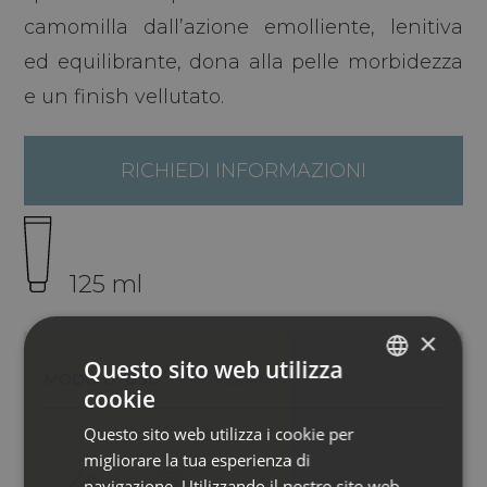
camomilla dall’azione emolliente, lenitiva
ed equilibrante, dona alla pelle morbidezza
e un finish vellutato.
RICHIEDI INFORMAZIONI
125 ml
×
Questo sito web utilizza
MODO D´USO
INGREDIENTI
cookie
ITALIAN
Questo sito web utilizza i cookie per
ENGLISH
migliorare la tua esperienza di
GERMAN
navigazione. Utilizzando il nostro sito web