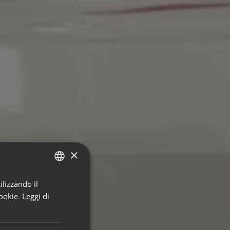
×
ilizzando il
ITALIAN
ookie.
Leggi di
ENGLISH
GERMAN