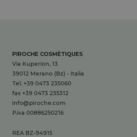
GEL:
CAFFEINA, CARNITINA, GUARANÀ,
RUSCO, ESCINA, AMAMELIDE, OLI
ESSENZIALI DI ARANCIO, LIMONE E
CIPRESSO.
PIROCHE COSMÈTIQUES
Via Kuperion, 13
39012
Merano
(Bz)
-
Italia
Tel.
+39 0473 235060
fax +39 0473 235312
info@piroche.com
P.iva 00886250216
REA BZ-94915