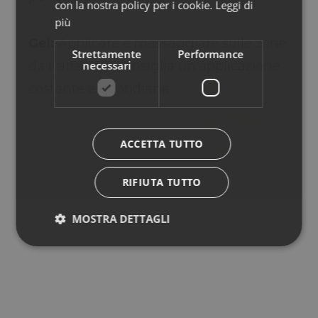
con la nostra policy per i cookie.
Leggi di
più
Gel:
Applicare e massaggiare sulle zone
Strettamente
Performance
necessari
da trattare. Si consiglia un’applicazione
costante e quotidiana.
ACCETTA TUTTO
RIFIUTA TUTTO
MOSTRA DETTAGLI
SPAY:
CRISTE MARIN, OLI ESSENZIALI DI
LAVANDA, ROSMARINO, CIPRESSO,
SANDALO, CANFORA, MENTILE
NICOTINATO.