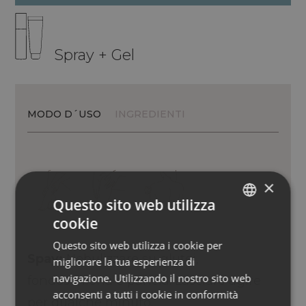
Spray + Gel
MODO D´USO
INGREDIENTI
×
Questo sito web utilizza
cookie
ITALIAN
Questo sito web utilizza i cookie per
ENGLISH
Spay:
Nebulizzare su glutei,
migliorare la tua esperienza di
GERMAN
navigazione. Utilizzando il nostro sito web
fondoschiena e pancia. Lasciare agire
acconsenti a tutti i cookie in conformità
per qualche minuto.