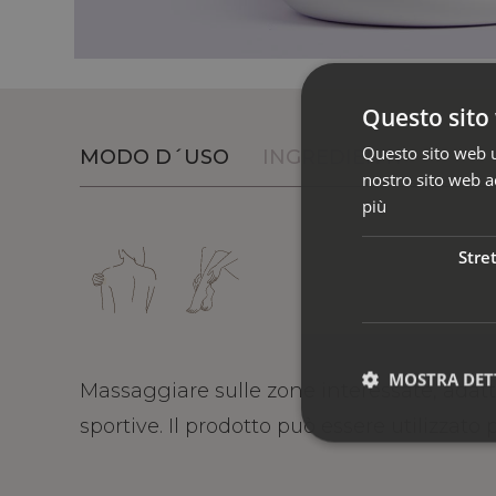
Questo sito 
Questo sito web ut
MODO D´USO
INGREDIENTI
nostro sito web ac
più
Stre
MOSTRA DET
Massaggiare sulle zone interessate, adatto
sportive. Il prodotto può essere utilizzato