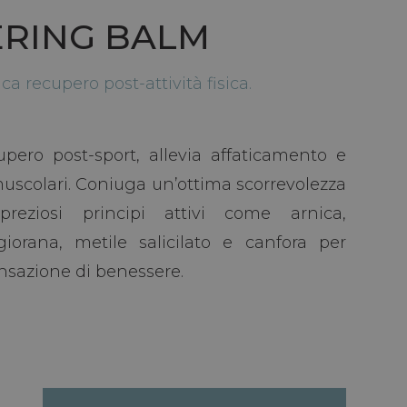
RING BALM
a recupero post-attività fisica.
upero post-sport, allevia affaticamento e
uscolari. Coniuga un’ottima scorrevolezza
i preziosi principi attivi come arnica,
iorana, metile salicilato e canfora per
sazione di benessere.