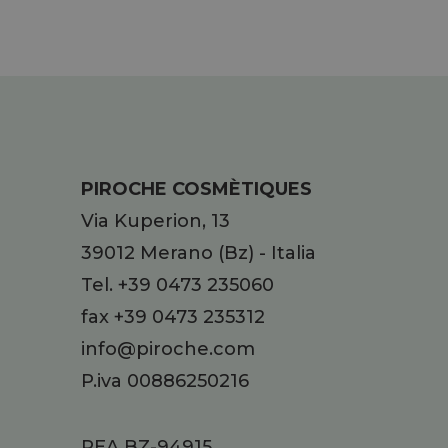
PIROCHE COSMÈTIQUES
Via Kuperion, 13
39012
Merano
(Bz)
-
Italia
Tel.
+39 0473 235060
fax +39 0473 235312
info@piroche.com
P.iva 00886250216
REA BZ-94915