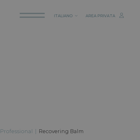
ITALIANO
AREA PRIVATA
ITALIANO
ENGLISH
DEUTSCH
Professional
|
Recovering Balm