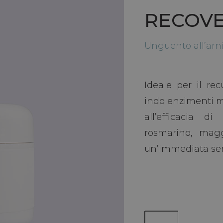
RECOVE
Unguento all’arnic
Ideale per il rec
indolenzimenti m
all’efficacia d
rosmarino, magg
un’immediata sen