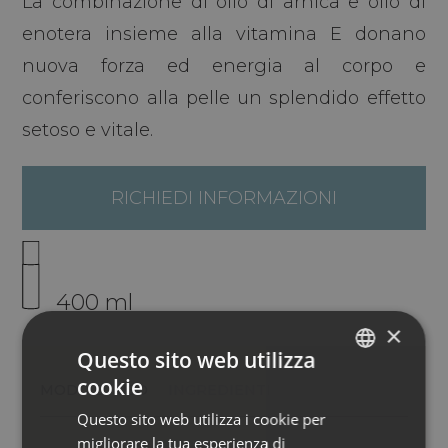
La combinazione di olio di arnica e olio di
enotera insieme alla vitamina E donano
nuova forza ed energia al corpo e
conferiscono alla pelle un splendido effetto
setoso e vitale.
RICHIEDI INFORMAZIONI
400 ml
×
Questo sito web utilizza
cookie
MODO D´USO
INGREDIENTI
ITALIAN
Questo sito web utilizza i cookie per
ENGLISH
migliorare la tua esperienza di