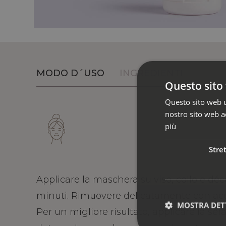
MODO D´USO
INGREDIENTI
Questo sito 
Questo sito web ut
nostro sito web ac
più
Stre
Applicare la maschera su viso, collo e déco
minuti. Rimuovere delicatamente con ac
MOSTRA DET
Per un migliore risultato, applicare la se