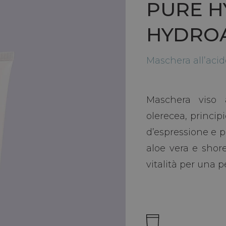
PURE H
HYDROA
Maschera all’acid
Maschera viso a
olerecea, princip
d’espressione e p
aloe vera e shor
vitalità per una p