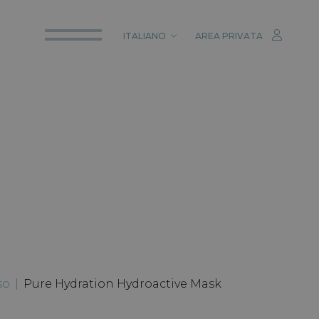
ITALIANO
AREA PRIVATA
ITALIANO
ENGLISH
DEUTSCH
so
|
Pure Hydration Hydroactive Mask