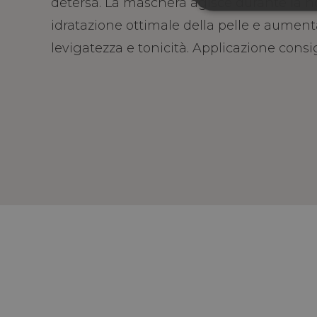
detersa. La maschera agisce durante la nott
idratazione ottimale della pelle e aumen
levigatezza e tonicità. Applicazione consig
ACIDO IALURONICO, ACMELLA OLERACEA,
MENTA, LIMONE, TIMO E PINO.