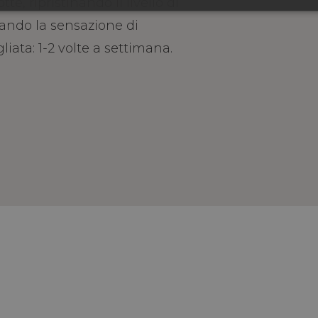
e, ripristinando il livello di
tando la sensazione di
liata: 1-2 volte a settimana.
 ALOE VERA, BURRO DI KARITÉ, CERATONIA SI