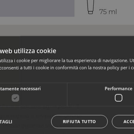
75 ml
web utilizza cookie
ilizza i cookie per migliorare la tua esperienza di navigazione. Ut
consenti a tutti i cookie in conformità con la nostra policy per i c
ttamente necessari
Performance
lleté e lasciare agire per 10-15
qua tiepida o un panno umido.
TAGLI
RIFIUTA TUTTO
ACC
ra, massaggiando sulla pelle