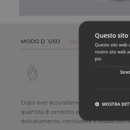
Questo sito 
MODO D´USO
INGREDIENTI
Questo sito web ut
nostro sito web ac
più
Stre
Dopo aver accuratamente deterso il viso a
MOSTRA DET
quantità di prodotto sul viso, collo e déc
delicatamente, concludere il rituale con i