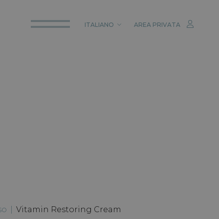
ITALIANO
AREA PRIVATA
ITALIANO
ENGLISH
DEUTSCH
so
|
Vitamin Restoring Cream