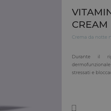
VITAMI
CREAM
Crema da notte n
Durante il r
dermofunzional
stressati e bloccan