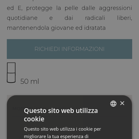
ed E, protegge la pelle dalle aggressioni
quotidiane e dai radicali liberi,
mantenendola giovane ed idratata
RICHIEDI INFORMAZIONI
50 ml
×
MODO D´USO
INGREDIENTI
Questo sito web utilizza
cookie
ITALIAN
Questo sito web utilizza i cookie per
ENGLISH
migliorare la tua esperienza di