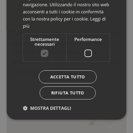
GERMAN
navigazione. Utilizzando il nostro sito web
acconsenti a tutti i cookie in conformità
con la nostra policy per i cookie.
Leggi di
più
Dopo aver accuratamente deterso il viso
Strettamente
Performance
applicare una sufficiente quantità di
necessari
prodotto sul viso e massaggiare
delicatamente, concludere il rituale con
il
Hydra Energy Serum.
ACCETTA TUTTO
RIFIUTA TUTTO
MOSTRA DETTAGLI