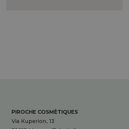
ESTRATTO DI BAOBAB, ACIDO
IALURONICO, VITAMINA C, VITAMINA E,
PANTENOLO, OLIO ESSENZIALE DI
PATCHOULI
PIROCHE COSMÈTIQUES
Via Kuperion, 13