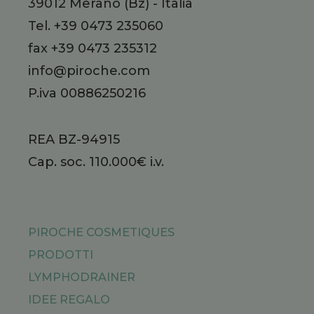
39012
Merano
(Bz)
-
Italia
Tel.
+39 0473 235060
fax +39 0473 235312
info@piroche.com
P.iva 00886250216
REA BZ-94915
Cap. soc. 110.000€ i.v.
PIROCHE COSMETIQUES
PRODOTTI
LYMPHODRAINER
IDEE REGALO