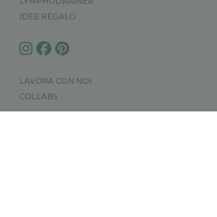
LYMPHODRAINER
IDEE REGALO
LAVORA CON NOI
COLLABS
IMPRESSUM
PRIVACY POLICY
SITEMAP