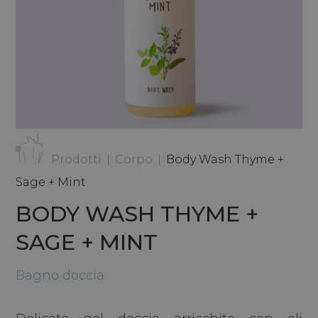
Prodotti
|
Corpo
|
Body Wash Thyme +
Sage + Mint
BODY WASH THYME +
SAGE + MINT
Bagno doccia