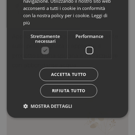
navigazione. Utilizzando il nostro sito web
acconsenti a tutti i cookie in conformità
con la nostra policy per i cookie.
Leggi di
più
Applicare e massaggiare direttamente
Strettamente
Performance
necessari
sulla pelle bagnata o applicare il
prodotto su una spugna e risciacquare
con abbondante acqua.
ACCETTA TUTTO
RIFIUTA TUTTO
MOSTRA DETTAGLI
TIMO, SALVIA, MENTA.