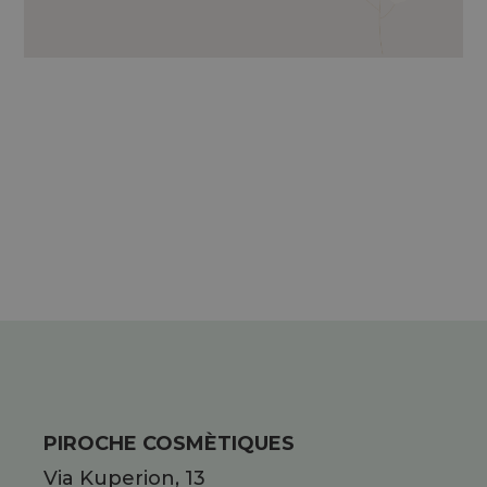
OLI ESSENZIALI DI PINO SILVESTRE,
LAVANDA, ARANCIO DOLCE, ARANCIO
AMARO E SANTOREGGIA.
PIROCHE COSMÈTIQUES
Via Kuperion, 13