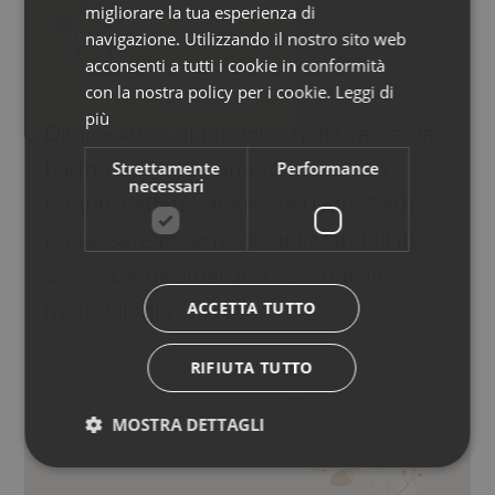
migliorare la tua esperienza di
GERMAN
navigazione. Utilizzando il nostro sito web
acconsenti a tutti i cookie in conformità
con la nostra policy per i cookie.
Leggi di
più
Diluire 40 cc di prodotto nella vasca da
Strettamente
Performance
bagno a 37° ed immergersi per 20
necessari
minuti. L’effetto di Aroma Hydro Bath
può essere potenziato utilizzandoli in
associazione sinergica secondo la
ACCETTA TUTTO
metodologia.
RIFIUTA TUTTO
MOSTRA DETTAGLI