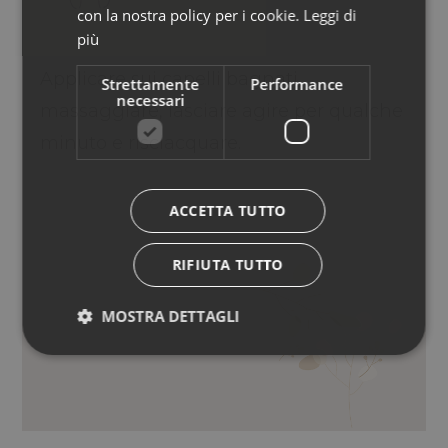
con la nostra policy per i cookie.
Leggi di
più
Applicare sui capelli bagnati,
Strettamente
Performance
necessari
massaggiare, lasciare agire per qualche
minuto e risciacquare.
ACCETTA TUTTO
RIFIUTA TUTTO
MOSTRA DETTAGLI
ESTRATTO DI ORTICA BIANCA, OLI
ESSENZIALI DI LAVANDA, GERANIO,
ROSMARINO, SALVIA, LIMONE,