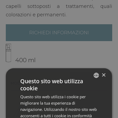
capelli sottoposti a trattamenti, quali
colorazioni e permanenti.
RICHIEDI INFORMAZIONI
400 ml
×
Questo sito web utilizza
MODO D´USO
INGREDIENTI
cookie
ITALIAN
Questo sito web utilizza i cookie per
ENGLISH
migliorare la tua esperienza di
GERMAN
navigazione. Utilizzando il nostro sito web
acconsenti a tutti i cookie in conformità