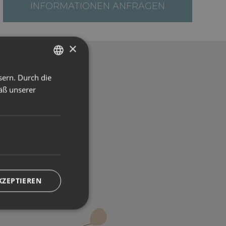
INFORMATIONEN ANFRAGEN
×
sern. Durch die
ITALIAN
äß unserer
ENGLISH
GERMAN
KZEPTIEREN