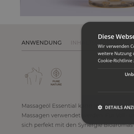
Diese Webse
ANWENDUNG
INHALTSSTOFFE
Wir verwenden Co
weitere Nutzung 
Cookie-Richtlinie 
Unbe
Massageöl Essential kann in allen Arte
DETAILS ANZ
Massagen verwendet werden. Für Voll- u
sich perfekt mit den Synergie Bioaromas