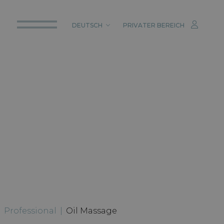
DEUTSCH
PRIVATER BEREICH
ITALIANO
ENGLISH
DEUTSCH
|
Professional
|
Oil Massage