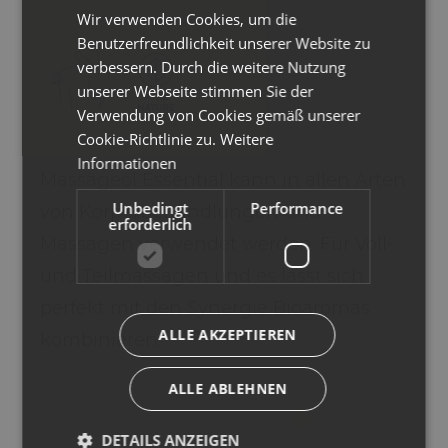
Wir verwenden Cookies, um die
ENGLISH
Benutzerfreundlichkeit unserer Website zu
GERMAN
verbessern. Durch die weitere Nutzung
unserer Webseite stimmen Sie der
Verwendung von Cookies gemäß unserer
Cookie-Richtlinie zu.
Weitere
Informationen
Massageöl Essential kann in allen Arten
Unbedingt
Performance
von Körperbehandlungen und
erforderlich
Massagen verwendet werden. Für Voll-
und Teilmassagen und es lässt sich
perfekt mit den Synergie Bioaromas
ALLE AKZEPTIEREN
kombinieren.
ALLE ABLEHNEN
DETAILS ANZEIGEN