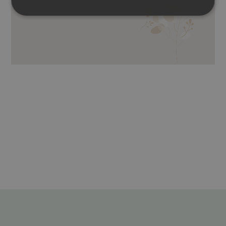
SONNENBLUMENÖL, VITAMIN E,
EXTRAKT AUS PALMÖL UND KOKOSÖL