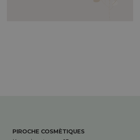
RUSCUS, ROSSKASTANIE, HAMAMELIS
SOWIE ÄTHERISCHE ÖLE AUS ORANGE,
ZITRONE, ZYPRESSE, SCHACHTELHALM,
QUECKE, VITAMIN E UND AZULEN.
PIROCHE COSMÈTIQUES