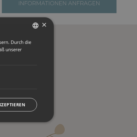
INFORMATIONEN ANFRAGEN
×
sern. Durch die
ITALIAN
äß unserer
ENGLISH
GERMAN
KZEPTIEREN