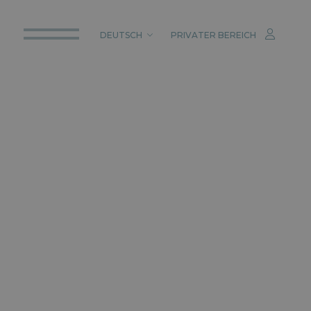
DEUTSCH
PRIVATER BEREICH
ITALIANO
ENGLISH
DEUTSCH