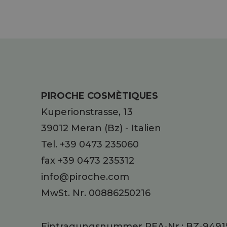
PIROCHE COSMÈTIQUES
Kuperionstrasse, 13
39012
Meran
(Bz)
-
Italien
Tel.
+39 0473 235060
fax +39 0473 235312
info@piroche.com
MwSt. Nr. 00886250216
Eintragungsnummer REA-Nr.: BZ-9491