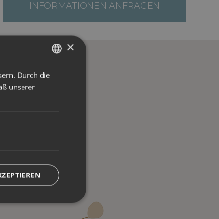
INFORMATIONEN ANFRAGEN
×
sern. Durch die
ITALIAN
äß unserer
ENGLISH
GERMAN
KZEPTIEREN