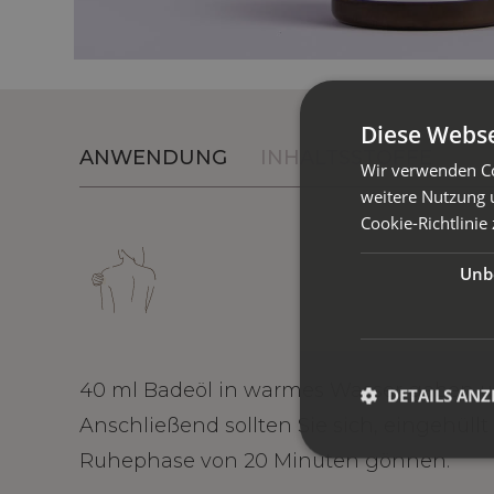
Diese Webse
ANWENDUNG
INHALTSSTOFFE
Wir verwenden Co
weitere Nutzung 
Cookie-Richtlinie 
Unbe
40 ml Badeöl in warmes Wasser geben u
DETAILS ANZ
Anschließend sollten Sie sich, eingehüll
Ruhephase von 20 Minuten gönnen.