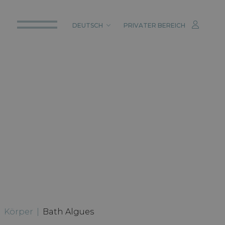
DEUTSCH
PRIVATER BEREICH
ITALIANO
ENGLISH
DEUTSCH
|
Körper
|
Bath Algues