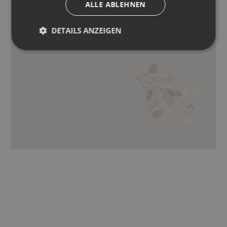
ALLE ABLEHNEN
Hydration Intensive Serum auftragen.
DETAILS ANZEIGEN
HYALURONSÄURE, ACMELLA
OLERACEA, WEINTRAUBENKERNÖL,
ALOE VERA, VITAMIN E.