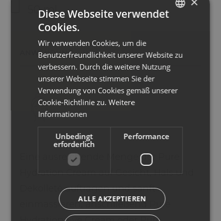
×
50 ml
Diese Webseite verwendet
Cookies.
ITALIAN
Wir verwenden Cookies, um die
ENGLISH
ANWENDUNG
INHALTSSTOFFE
Benutzerfreundlichkeit unserer Website zu
GERMAN
verbessern. Durch die weitere Nutzung
unserer Webseite stimmen Sie der
Verwendung von Cookies gemäß unserer
Cookie-Richtlinie zu.
Weitere
Informationen
Unbedingt
Performance
erforderlich
Eine ausreichende Menge der Pure
Hydration Cream auf Gesicht, Hals und
Dekolleté auftragen und sanft
ALLE AKZEPTIEREN
einmassieren, anschließend Pure
Hydration Eye Cream oder Pure